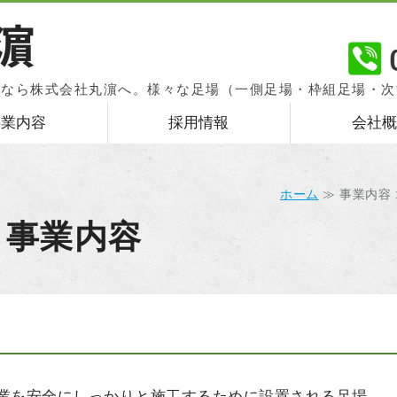
関東一円の仮設・足場工事、
去なら株式会社丸濵へ。様々な足場（一側足場・枠組足場・次
す。
事業内容
採用情報
会社概
ホーム
≫ 事業内容 
事業内容
業を安全にしっかりと施工するために設置される足場、