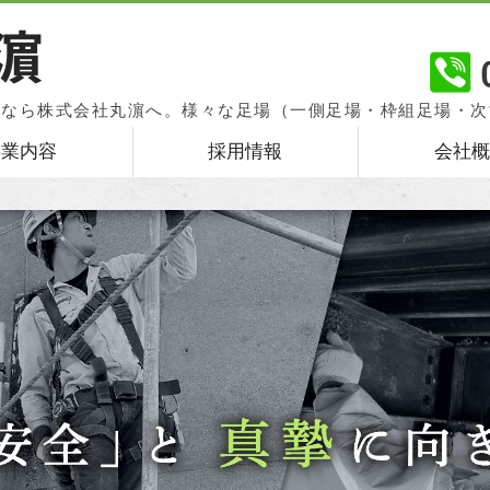
関東一円の仮設・足場工事、
去なら株式会社丸濵へ。様々な足場（一側足場・枠組足場・次
す。
事業内容
採用情報
会社概