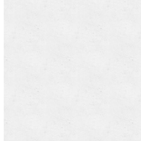
仮設仮囲い工事